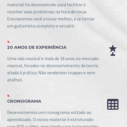
material foi desenvolvido para facilitar e
resolver seus problemas na hora de tocar.
Ensinaremos você a tocar melhor, e se tornar
um guitarrista completo e versátil.


20 ANOS DE EXPERIÊNCIA
Uma vida musical e mais de 18 anos no mercado
musical, focados no desenvolvimento da teoria
aliada à prática. Não vendemos truques e nem
atalhos.


CRONOGRAMA
Desenvolvemos um cronograma voltado ao
aprendizado. O nosso material é estruturado
com PDF e vídeo, mesclando com transmissões