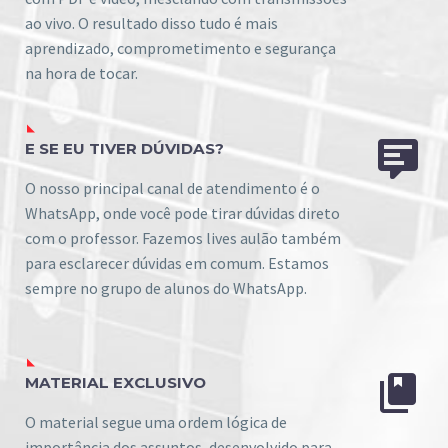
ao vivo. O resultado disso tudo é mais
aprendizado, comprometimento e segurança
na hora de tocar.


E SE EU TIVER DÚVIDAS?
O nosso principal canal de atendimento é o
WhatsApp, onde você pode tirar dúvidas direto
com o professor. Fazemos lives aulão também
para esclarecer dúvidas em comum. Estamos
sempre no grupo de alunos do WhatsApp.


MATERIAL EXCLUSIVO
O material segue uma ordem lógica de
importância dos assuntos, desenvolvido para