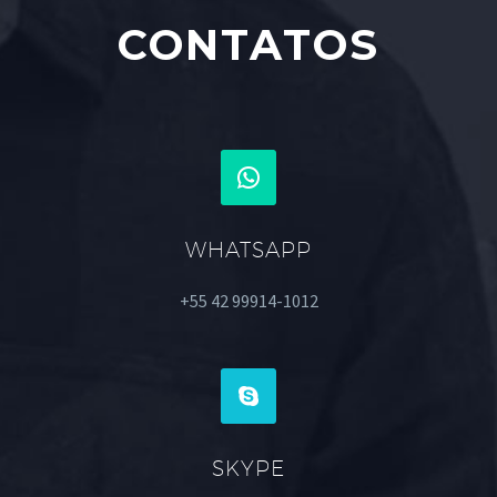
CONTATOS


WHATSAPP
+55 42 99914-1012


SKYPE