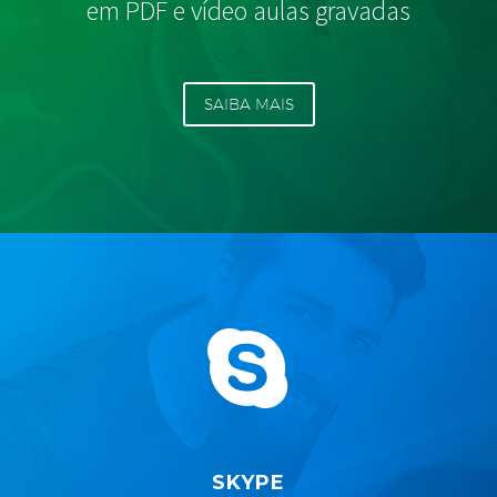
em PDF e vídeo aulas gravadas
SAIBA MAIS


SKYPE