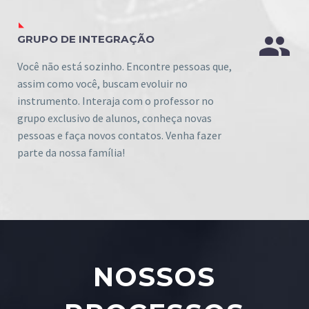


GRUPO DE INTEGRAÇÃO
Você não está sozinho. Encontre pessoas que,
assim como você, buscam evoluir no
instrumento. Interaja com o professor no
grupo exclusivo de alunos, conheça novas
pessoas e faça novos contatos. Venha fazer
parte da nossa família!
NOSSOS