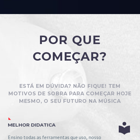
POR QUE
COMEÇAR?
ESTÁ EM DÚVIDA? NÃO FIQUE! TEM
MOTIVOS DE SOBRA PARA COMEÇAR HOJE
MESMO, O SEU FUTURO NA MÚSICA


MELHOR DIDATICA
Ensino todas as ferramentas que uso, nosso